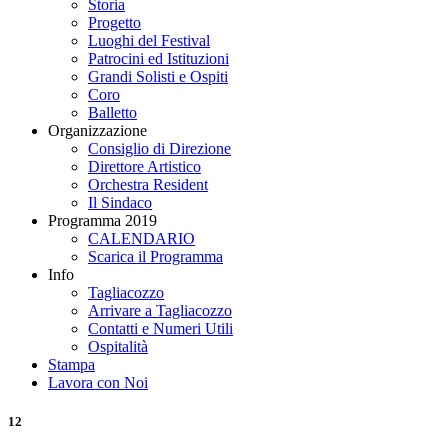
Storia
Progetto
Luoghi del Festival
Patrocini ed Istituzioni
Grandi Solisti e Ospiti
Coro
Balletto
Organizzazione
Consiglio di Direzione
Direttore Artistico
Orchestra Resident
Il Sindaco
Programma 2019
CALENDARIO
Scarica il Programma
Info
Tagliacozzo
Arrivare a Tagliacozzo
Contatti e Numeri Utili
Ospitalità
Stampa
Lavora con Noi
12