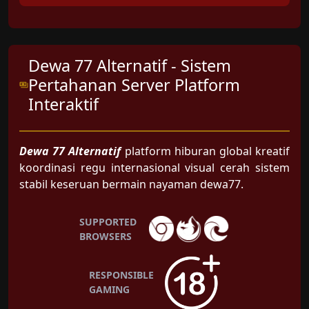
Dewa 77 Alternatif - Sistem
Pertahanan Server Platform
Interaktif
Dewa 77 Alternatif
platform hiburan global kreatif
koordinasi regu internasional visual cerah sistem
stabil keseruan bermain nayaman dewa77.
SUPPORTED
BROWSERS
RESPONSIBLE
GAMING