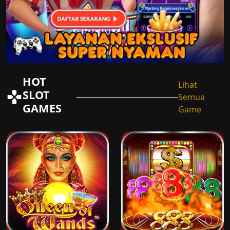
HOT
Lihat
SLOT
Semua
GAMES
Game