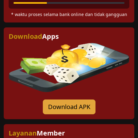
* waktu proses selama bank online dan tidak gangguan
Download
Apps
Download APK
Layanan
Member