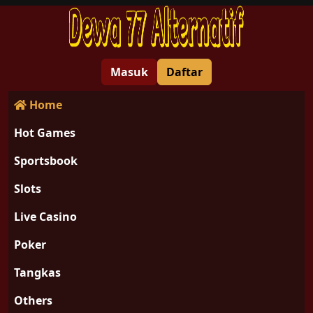
Masuk
Daftar
Home
Hot Games
Sportsbook
Slots
Live Casino
Poker
Tangkas
Others