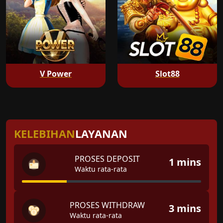
V Power
Slot88
KELEBIHAN
LAYANAN
PROSES DEPOSIT
1 mins
Waktu rata-rata
PROSES WITHDRAW
3 mins
Waktu rata-rata