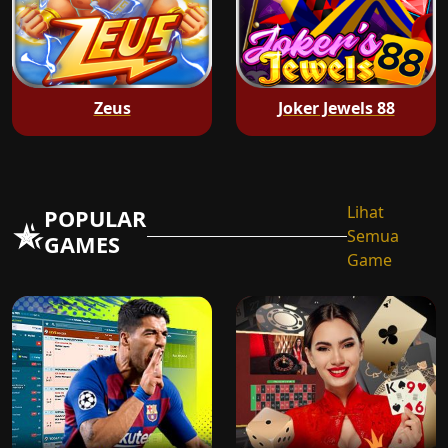
Zeus
Joker Jewels 88
Lihat
POPULAR
Semua
GAMES
Game