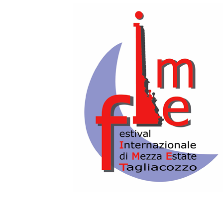
CHIOSTRO S. FRANCESCO
GIOVANNI BATTISTA PERGOLESI
LA SERVA PADRONA
In coproduzione con
Accademia Musicale di Alto
Perfezionamento Vocale Stage
DaltroCanto
I SOLISTI DELL’ACCADEMIA SANNITA
Laura ESPOSITO,
Serpina
Alessandro CECCARINI,
Uberto
Giuseppe APREA,
Direttore e Maestro
Concertatore
Regia di
Antoniu ZAMFIR