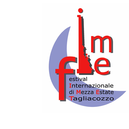
2020-08-02T21:30:00+02:00
2020-08-02T21:45:00+02:00
PIAZZA OBELISCO
Domenica 2 Agosto, ore 21.30
PIAZZA OBELISCO
CONCERTO INAUGURALE
XXXVI FESTIVAL INTERNAZIONALE DI
MEZZA ESTATE
MINI ZILLI TOUR
NINA ZILLI - IL CONCERTO
Il ricavato verrà interamente
devoluto a Croce Rossa Italiana per
la lotta al
COVID - 19