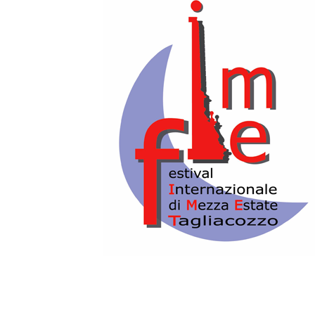
Lunedì 17 Agosto,
PRIMO TURNO - ore 19.00 - SECONDO
TURNO – ore 21.30
CHIOSTRO S. FRANCESCO
TRE PER UNA: OMAGGIO A MINA
Concerto dedicato agli 80 anni di
Mina
Danilo REA,
Pianoforte
Massimo MORICONI,
Contrabbasso
Alfredo GOLINO,
Batteria