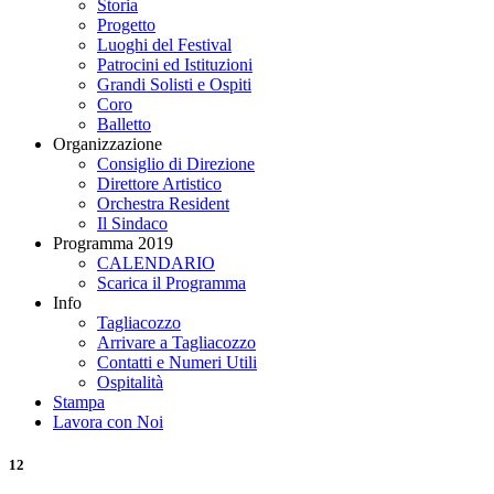
Storia
Progetto
Luoghi del Festival
Patrocini ed Istituzioni
Grandi Solisti e Ospiti
Coro
Balletto
Organizzazione
Consiglio di Direzione
Direttore Artistico
Orchestra Resident
Il Sindaco
Programma 2019
CALENDARIO
Scarica il Programma
Info
Tagliacozzo
Arrivare a Tagliacozzo
Contatti e Numeri Utili
Ospitalità
Stampa
Lavora con Noi
12