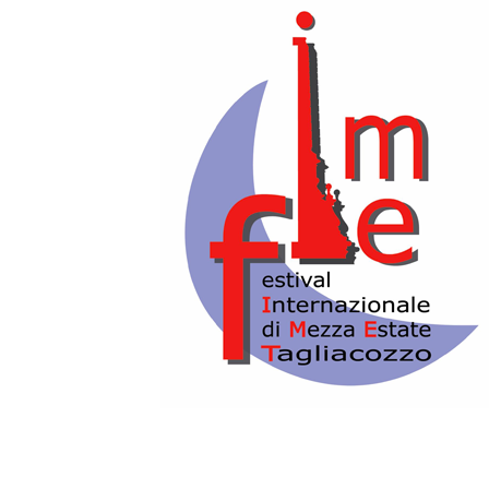
2020-08-22T21:45:00+02:00
CHIOSTRO S. FRANCESCO
Sabato 22 Agosto,
PRIMO TURNO - ore 19.00 - SECONDO
TURNO – ore 21.30
CHIOSTRO S. FRANCESCO
EVENTO DI CHIUSURA DELLA XXXVI
STAGIONE DEL FESTIVAL
MASSIMO RANIERI
OGGI E’ UN ALTRO GIORNO
Uno spettacolo ideato e scritto da
Gualtiero PEIRCE e Massimo RANIERI