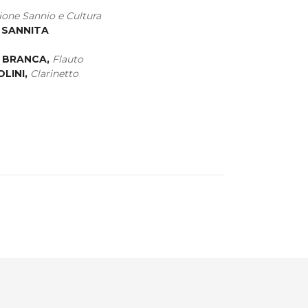
ione Sannio e Cultura
A SANNITA
. BRANCA,
Flauto
OLINI,
Clarinetto