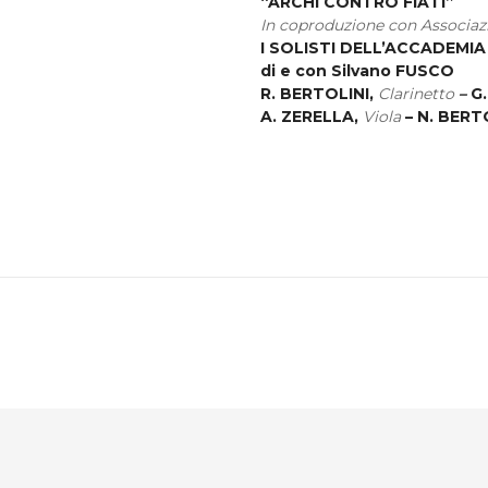
“ARCHI CONTRO FIATI”
In coproduzione con Associaz
I SOLISTI DELL’ACCADEMI
di e con Silvano FUSCO
R. BERTOLINI,
Clarinetto
–
G
A. ZERELLA,
Viola
– N. BERT