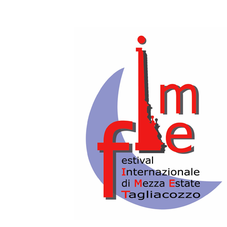
2020-08-20T21:15:00+02:00
2020-08-20T21:30:00+02:00
CHIOSTRO S. FRANCESCO
Giovedì 20 Agosto,
ore 21.15
CHIOSTRO S. FRANCESCO
NOTE DI CELLULOIDE
50 anni di musica italiana per il
cinema
Omaggio ad Alberto Sordi, Vittorio
Gassmann e Ennio Morricone.
Musiche di Ennio Morricone, Nicola
Piovani, Armando Trovajoli, Piero
Piccioni
In coproduzione con Istituzione
Sinfonica Abruzzese
ORCHESTRA SINFONICA ABRUZZESE
Veronica GRANATIERO,
Voce Solista
Direttore:
Benedetto MONTEBELLO