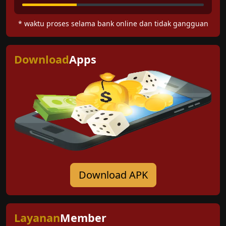
* waktu proses selama bank online dan tidak gangguan
Download
Apps
Download APK
Layanan
Member