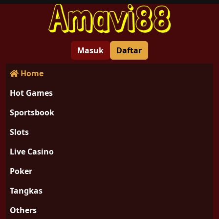
Masuk
Daftar
Home
Hot Games
Sportsbook
Slots
Live Casino
Poker
Tangkas
Others