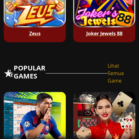
Zeus
Joker Jewels 88
Lihat
POPULAR
Semua
GAMES
Game