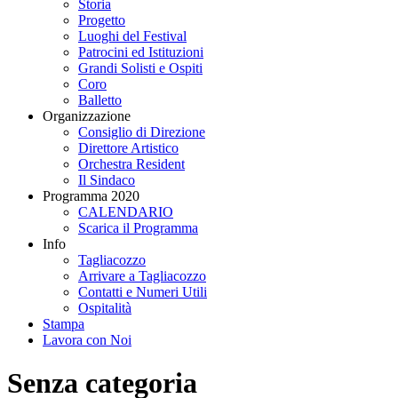
Storia
Progetto
Luoghi del Festival
Patrocini ed Istituzioni
Grandi Solisti e Ospiti
Coro
Balletto
Organizzazione
Consiglio di Direzione
Direttore Artistico
Orchestra Resident
Il Sindaco
Programma 2020
CALENDARIO
Scarica il Programma
Info
Tagliacozzo
Arrivare a Tagliacozzo
Contatti e Numeri Utili
Ospitalità
Stampa
Lavora con Noi
Senza categoria