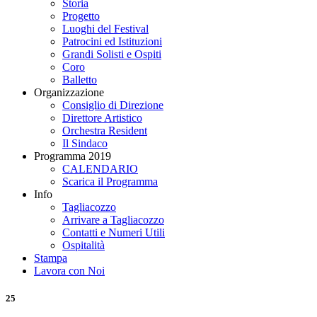
Storia
Progetto
Luoghi del Festival
Patrocini ed Istituzioni
Grandi Solisti e Ospiti
Coro
Balletto
Organizzazione
Consiglio di Direzione
Direttore Artistico
Orchestra Resident
Il Sindaco
Programma 2019
CALENDARIO
Scarica il Programma
Info
Tagliacozzo
Arrivare a Tagliacozzo
Contatti e Numeri Utili
Ospitalità
Stampa
Lavora con Noi
25