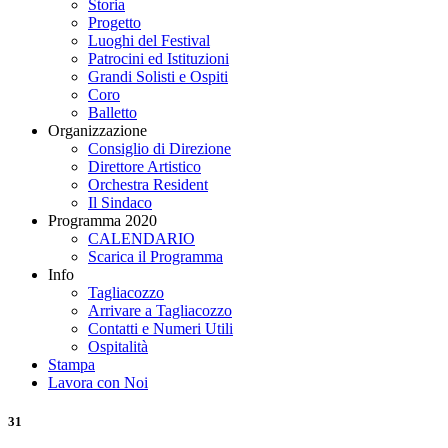
Storia
Progetto
Luoghi del Festival
Patrocini ed Istituzioni
Grandi Solisti e Ospiti
Coro
Balletto
Organizzazione
Consiglio di Direzione
Direttore Artistico
Orchestra Resident
Il Sindaco
Programma 2020
CALENDARIO
Scarica il Programma
Info
Tagliacozzo
Arrivare a Tagliacozzo
Contatti e Numeri Utili
Ospitalità
Stampa
Lavora con Noi
31